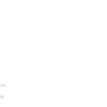
)
:11)
57)